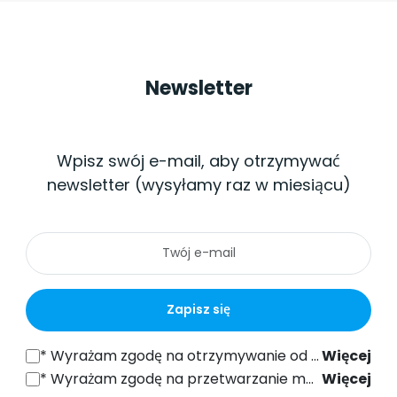
Newsletter
Wpisz swój e-mail, aby otrzymywać
newsletter (wysyłamy raz w miesiącu)
Zapisz się
*
Wyrażam zgodę na otrzymywanie od SONEL S.A. z siedzibą w ul. Wokulskiego 11, 58-100 Świdnica informacji handlowych drogą elektroniczną (na podany adres e-mail) w celach marketingowych, zgodnie z art. 398 ustawy z dnia 12 lipca 2024 r. Prawo Komunikacji Elektronicznej.
Więcej
*
Wyrażam zgodę na przetwarzanie moich danych osobowych (adres e-mail) przez SONEL S.A. z siedzibą w ul. Wokulskiego 11, 58-100 Świdnica, w celu wysyłki newslettera zawierającego informacje handlowe i marketingowe, zgodnie z art. 6 ust. 1 lit. a) Ogólnego Rozporządzenia o Ochronie Danych (RODO).
Więcej