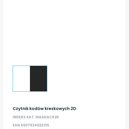
Czytnik kodów kreskowych 2D
INDEKS KAT. WAADACK2D
EAN 5907624023215