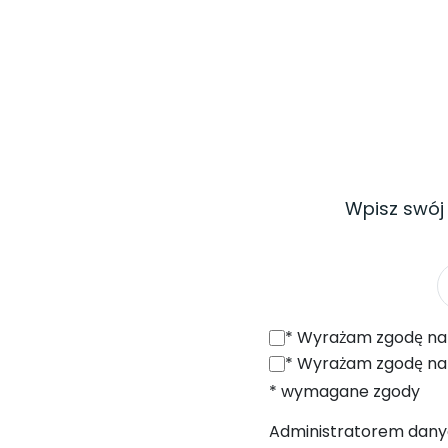
Wpisz swój
*
Wyrażam zgodę na otrzymywanie od SONEL S.A. z siedzibą w 
*
Wyrażam zgodę na przetwarzanie moich danych osobowych (adres e
* wymagane zgody
Administratorem danych