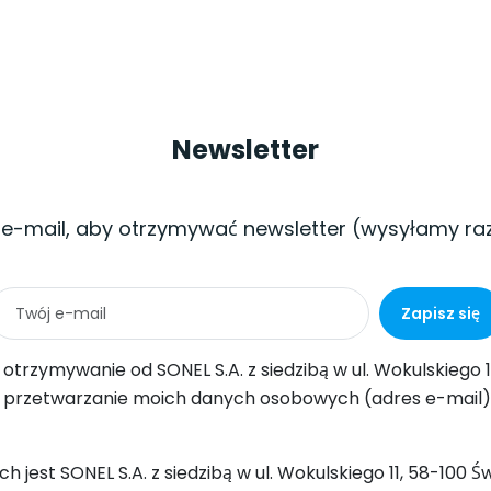
Newsletter
 e-mail, aby otrzymywać newsletter (wysyłamy ra
Zapisz się
ul. Wokulskiego 11, 58-100 Świdnica informacji handlowych drogą elektroniczną (na podany adres e-mail) w celach marketingowych, zgodnie z art. 398 ustawy z dnia 12 lipca 2
-mail) przez SONEL S.A. z siedzibą w ul. Wokulskiego 11, 58-100 Świdnica, w celu wysyłki newslettera zawierającego informacje handlowe i marketingowe, zgodnie z art. 6 ust. 1 lit. a) Og
 jest SONEL S.A. z siedzibą w ul. Wokulskiego 11, 58-100 