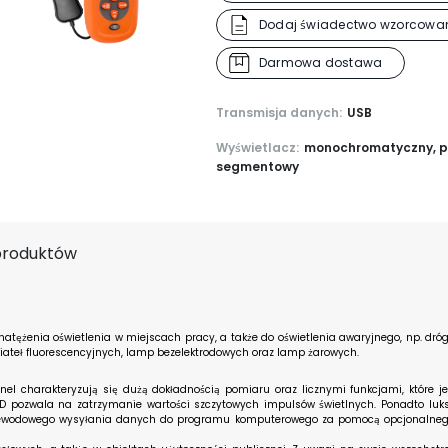
Dodaj świadectwo wzorcowan
Darmowa dostawa
Transmisja danych:
USB
Wyświetlacz:
monochromatyczny, p
segmentowy
 produktów
tężenia oświetlenia w miejscach pracy, a także do oświetlenia awaryjnego, np. dró
świateł fluorescencyjnych, lamp bezelektrodowych oraz lamp żarowych.
l charakteryzują się dużą dokładnością pomiaru oraz licznymi funkcjami, które je
LD pozwala na zatrzymanie wartości szczytowych impulsów świetlnych. Ponadto lu
rzewodowego wysyłania danych do programu komputerowego za pomocą opcjonalnego