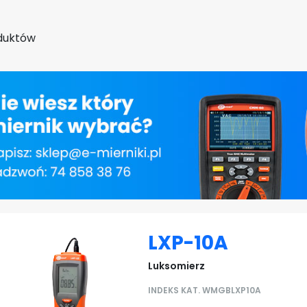
duktów
LXP-10A
Luksomierz
INDEKS KAT. WMGBLXP10A