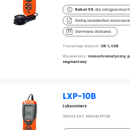
Rabat 5%
dla zalogowanych
Dodaj świadectwo wzorcowan
Darmowa dostawa
Transmisja danych:
OR-1, USB
Wyświetlacz:
monochromatyczny, p
segmentowy
LXP-10B
Luksomierz
INDEKS KAT. WMGBLXP10B