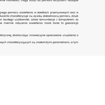
onne możliwości, mogą służyć do pomiaru wszystkich rodzajów
yjnego pomiaru oświetlenia w obiektach przemysłowych oraz w
ducenta charakteryzuje się wysoką dokładnością pomiaru, dzięki
ań każdego użytkownika. Łatwa komunikacja z komputerem za
e mierniki natężenia oświetlenia marki Sonel to gwarancja
ktrycznej, dostarczając innowacyjnie opracowane urządzenia o
arowych charakteryzujących się znakomitymi parametrami, w tym