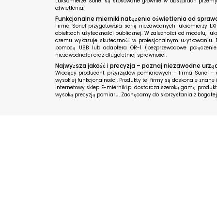
Luksomierze Sonel są stosowane głównie w obszarach przemys
oświetlenia.
Funkcjonalne mierniki natężenia oświetlenia od spr
Firma Sonel przygotowała serię niezawodnych luksomierzy LX
obiektach użyteczności publicznej. W zależności od modelu, lu
czemu wykazuje skuteczność w profesjonalnym użytkowaniu.
pomocą USB lub adaptera OR-1 (bezprzewodowe połączenie) 
niezawodności oraz długoletniej sprawności.
Najwyższa jakość i precyzja – poznaj niezawodne urz
Wiodący producent przyrządów pomiarowych – firma Sonel – od
wysokiej funkcjonalności. Produkty tej firmy są doskonale znane
Internetowy sklep E-mierniki.pl dostarcza szeroką gamę produ
wysoką precyzją pomiaru. Zachęcamy do skorzystania z bogatej 