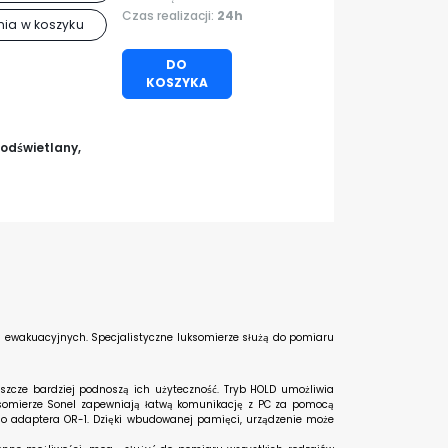
Czas realizacji:
24h
ia w koszyku
DO
KOSZYKA
odświetlany,
g ewakuacyjnych. Specjalistyczne luksomierze służą do pomiaru
szcze bardziej podnoszą ich użyteczność. Tryb HOLD umożliwia
ksomierze Sonel zapewniają łatwą komunikację z PC za pomocą
 adaptera OR-1. Dzięki wbudowanej pamięci, urządzenie może