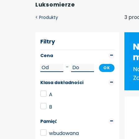
Luksomierze
3 pro
<
Produkty
Filtry
Cena
–
OK
Klasa dokładności
A
B
Pamięć
wbudowana