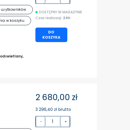
 użytkowników
DOSTĘPNY W MAGAZYNIE
Czas realizacji:
24h
ia w koszyku
DO
KOSZYKA
odświetlany,
2 680,00 zł
3 296,40 zł brutto
-
+