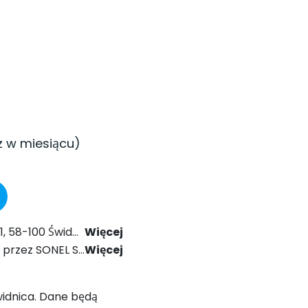
z w miesiącu)
024 r. Prawo Komunikacji Elektronicznej.
Więcej
ólnego Rozporządzenia o Ochronie Danych (RODO).
Więcej
Świdnica. Dane będą