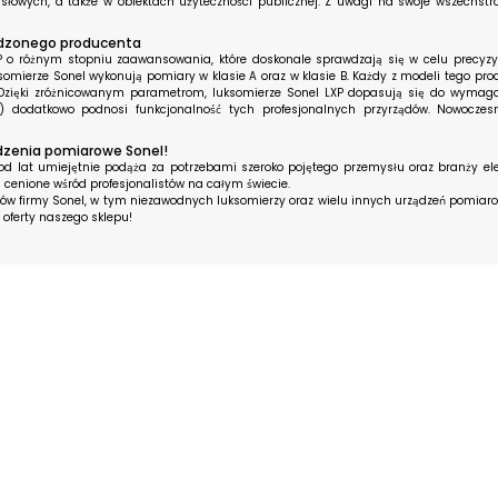
łowych, a także w obiektach użyteczności publicznej. Z uwagi na swoje wszechstr
awdzonego producenta
P o różnym stopniu zaawansowania, które doskonale sprawdzają się w celu precyz
ksomierze Sonel wykonują pomiary w klasie A oraz w klasie B. Każdy z modeli tego pro
 Dzięki zróżnicowanym parametrom, luksomierze Sonel LXP dopasują się do wymag
dodatkowo podnosi funkcjonalność tych profesjonalnych przyrządów. Nowoczesn
ądzenia pomiarowe Sonel!
 lat umiejętnie podąża za potrzebami szeroko pojętego przemysłu oraz branży ele
 i cenione wśród profesjonalistów na całym świecie.
któw firmy Sonel, w tym niezawodnych luksomierzy oraz wielu innych urządzeń pomi
oferty naszego sklepu!