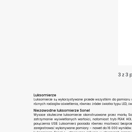
3 z 3
Luksomierze
Luksomierze są wykorzystywane przede wszystkim do pomiaru na
różnych rodzajów oświetlenia, również źródeł światła typu LED, 
Niezawodne luksomierze Sonel
Wysoce skuteczne luksomierze skonstruowane przez markę Sone
zatrzymanie wyświetlanych wartości, natomiast tryb PEAK HO
połączenia USB. Luksomierz posiada również możliwość bezp
zarejestrować wykonywane pomiary – nawet do 16 000 wyników.