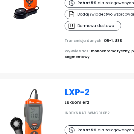
Rabat 5%
dla zalogowanych
Dodaj świadectwo wzorcowan
Darmowa dostawa
Transmisja danych:
OR-1, USB
Wyświetlacz:
monochromatyczny, p
segmentowy
LXP-2
Luksomierz
INDEKS KAT. WMGBLXP2
Rabat 5%
dla zalogowanych