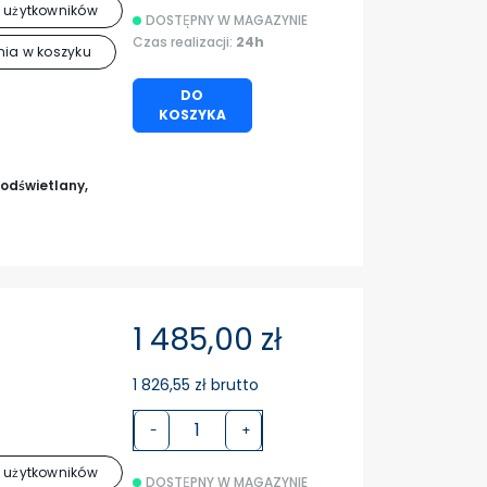
 użytkowników
DOSTĘPNY W MAGAZYNIE
Czas realizacji:
24h
ia w koszyku
DO
KOSZYKA
odświetlany,
1 485,00 zł
1 826,55 zł brutto
-
+
 użytkowników
DOSTĘPNY W MAGAZYNIE