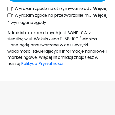
*
Wyrażam zgodę na otrzymywanie od SONEL S.A. z siedzibą w ul. Wokulskiego 11, 58-100 Świdnica informacji handlowych drogą elektroniczną (na podany adres e-mail) w celach marketingowych, zgodnie z art. 398 ustawy z dnia 12 lipca 2024 r. Prawo Komunikacji Elektronicznej.
Więcej
*
Wyrażam zgodę na przetwarzanie moich danych osobowych (adres e-mail) przez SONEL S.A. z siedzibą w ul. Wokulskiego 11, 58-100 Świdnica, w celu wysyłki newslettera zawierającego informacje handlowe i marketingowe, zgodnie z art. 6 ust. 1 lit. a) Ogólnego Rozporządzenia o Ochronie Danych (RODO).
Więcej
* wymagane zgody
Administratorem danych jest SONEL S.A. z
siedzibą w ul. Wokulskiego 11, 58-100 Świdnica.
Dane będą przetwarzane w celu wysyłki
wiadomości zawierających informacje handlowe i
marketingowe. Więcej informacji znajdziesz w
naszej
Polityce Prywatności