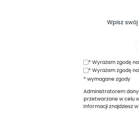
Wpisz swój
*
Wyrażam zgodę na otrzymywanie od SONEL S.A. z siedzibą w 
*
Wyrażam zgodę na przetwarzanie moich danych osobowych (adres e
* wymagane zgody
Administratorem danych
przetwarzane w celu w
informacji znajdziesz 