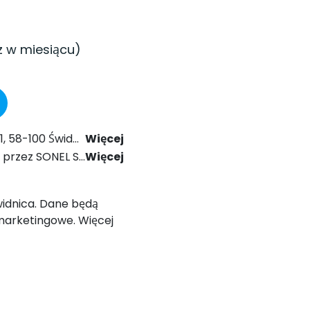
z w miesiącu)
024 r. Prawo Komunikacji Elektronicznej.
Więcej
ólnego Rozporządzenia o Ochronie Danych (RODO).
Więcej
Świdnica. Dane będą
marketingowe. Więcej