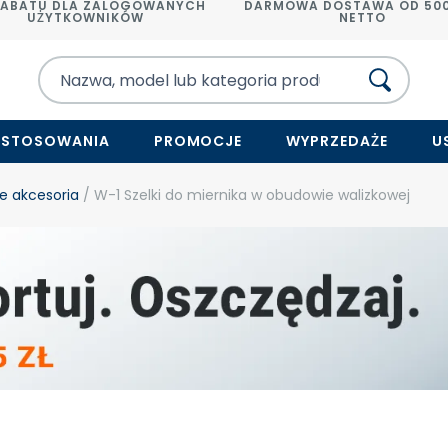
RABATU DLA ZALOGOWANYCH
DARMOWA DOSTAWA OD 500
UŻYTKOWNIKÓW
NETTO
ASTOSOWANIA
PROMOCJE
WYPRZEDAŻE
U
e akcesoria
/ W-1 Szelki do miernika w obudowie walizkowej