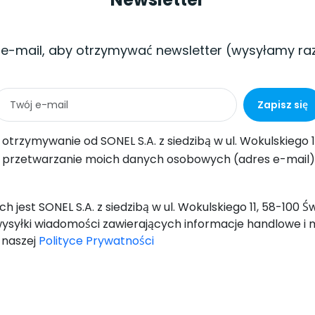
 e-mail, aby otrzymywać newsletter (wysyłamy ra
Zapisz się
ul. Wokulskiego 11, 58-100 Świdnica informacji handlowych drogą elektroniczną (na podany adres e-mail) w celach marketingowych, zgodnie z art. 398 ustawy z dnia 12 lipca 2
-mail) przez SONEL S.A. z siedzibą w ul. Wokulskiego 11, 58-100 Świdnica, w celu wysyłki newslettera zawierającego informacje handlowe i marketingowe, zgodnie z art. 6 ust. 1 lit. a) Og
 jest SONEL S.A. z siedzibą w ul. Wokulskiego 11, 58-100 
ysyłki wiadomości zawierających informacje handlowe i 
w naszej
Polityce Prywatności