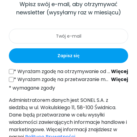
Wpisz swój e-mail, aby otrzymywać
newsletter (wysyłamy raz w miesiącu)
Zapisz się
*
Wyrażam zgodę na otrzymywanie od SONEL S.A. z siedzibą w ul. Wokulskiego 11, 58-100 Świdnica informacji handlowych drogą elektroniczną (na podany adres e-mail) w celach marketingowych, zgodnie z art. 398 ustawy z dnia 12 lipca 2024 r. Prawo Komunikacji Elektronicznej.
Więcej
*
Wyrażam zgodę na przetwarzanie moich danych osobowych (adres e-mail) przez SONEL S.A. z siedzibą w ul. Wokulskiego 11, 58-100 Świdnica, w celu wysyłki newslettera zawierającego informacje handlowe i marketingowe, zgodnie z art. 6 ust. 1 lit. a) Ogólnego Rozporządzenia o Ochronie Danych (RODO).
Więcej
* wymagane zgody
Administratorem danych jest SONEL S.A. z
siedzibą w ul. Wokulskiego 11, 58-100 Świdnica.
Dane będą przetwarzane w celu wysyłki
wiadomości zawierających informacje handlowe i
marketingowe. Więcej informacji znajdziesz w
naszej
Polityce Prywatności