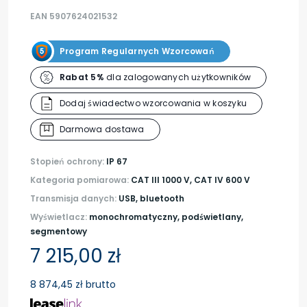
EAN 5907624021532
Program Regularnych Wzorcowań
Rabat 5%
dla zalogowanych użytkowników
Dodaj świadectwo wzorcowania w koszyku
Darmowa dostawa
Stopień ochrony:
IP 67
Kategoria pomiarowa:
CAT III 1000 V, CAT IV 600 V
Transmisja danych:
USB, bluetooth
Wyświetlacz:
monochromatyczny, podświetlany,
segmentowy
7 215,00 zł
8 874,45 zł brutto