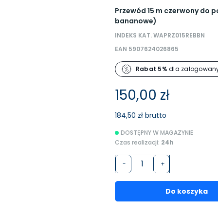
Przewód 15 m czerwony do po
bananowe)
INDEKS KAT. WAPRZ015REBBN
EAN 5907624026865
Rabat 5%
dla zalogowany
150,00 zł
184,50 zł brutto
DOSTĘPNY W MAGAZYNIE
Czas realizacji:
24h
-
+
Do koszyka