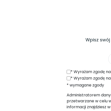
Wpisz swój
*
Wyrażam zgodę na otrzymywanie od SONEL S.A. z siedzibą w 
*
Wyrażam zgodę na przetwarzanie moich danych osobowych (adres e
* wymagane zgody
Administratorem danych
przetwarzane w celu w
informacji znajdziesz 