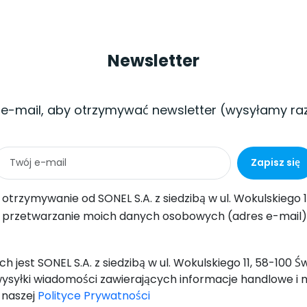
Newsletter
 e-mail, aby otrzymywać newsletter (wysyłamy ra
Zapisz się
ul. Wokulskiego 11, 58-100 Świdnica informacji handlowych drogą elektroniczną (na podany adres e-mail) w celach marketingowych, zgodnie z art. 398 ustawy z dnia 12 lipca 2
-mail) przez SONEL S.A. z siedzibą w ul. Wokulskiego 11, 58-100 Świdnica, w celu wysyłki newslettera zawierającego informacje handlowe i marketingowe, zgodnie z art. 6 ust. 1 lit. a) Og
 jest SONEL S.A. z siedzibą w ul. Wokulskiego 11, 58-100 
ysyłki wiadomości zawierających informacje handlowe i 
w naszej
Polityce Prywatności