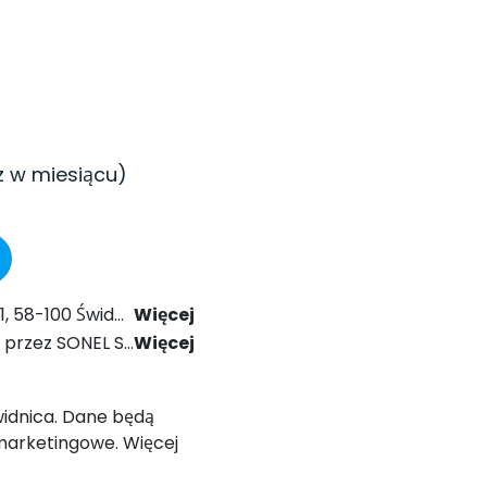
z w miesiącu)
024 r. Prawo Komunikacji Elektronicznej.
Więcej
ólnego Rozporządzenia o Ochronie Danych (RODO).
Więcej
Świdnica. Dane będą
marketingowe. Więcej