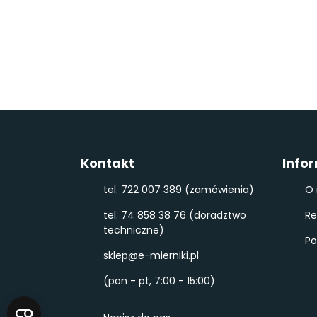
Kontakt
Info
tel. 722 007 389 (zamówienia)
O 
tel. 74 858 38 76 (doradztwo
Re
techniczne)
Po
sklep@e-mierniki.pl
(pon - pt, 7:00 - 15:00)