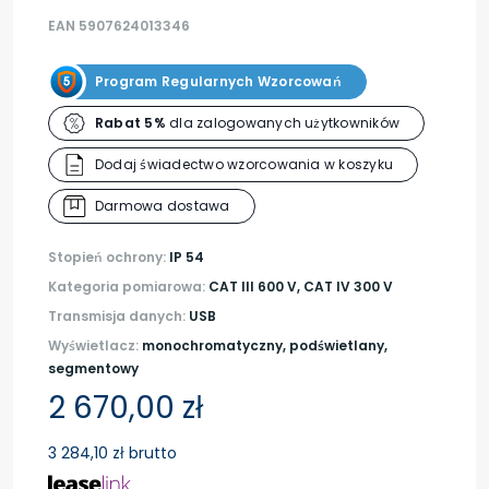
EAN 5907624013346
Program Regularnych Wzorcowań
Rabat 5%
dla zalogowanych użytkowników
Dodaj świadectwo wzorcowania w koszyku
Darmowa dostawa
Stopień ochrony:
IP 54
Kategoria pomiarowa:
CAT III 600 V, CAT IV 300 V
Transmisja danych:
USB
Wyświetlacz:
monochromatyczny, podświetlany,
segmentowy
2 670,00 zł
3 284,10 zł brutto