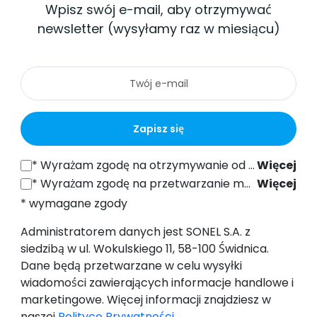
Wpisz swój e-mail, aby otrzymywać
newsletter (wysyłamy raz w miesiącu)
Zapisz się
*
Wyrażam zgodę na otrzymywanie od SONEL S.A. z siedzibą w ul. Wokulskiego 11, 58-100 Świdnica informacji handlowych drogą elektroniczną (na podany adres e-mail) w celach marketingowych, zgodnie z art. 398 ustawy z dnia 12 lipca 2024 r. Prawo Komunikacji Elektronicznej.
Więcej
*
Wyrażam zgodę na przetwarzanie moich danych osobowych (adres e-mail) przez SONEL S.A. z siedzibą w ul. Wokulskiego 11, 58-100 Świdnica, w celu wysyłki newslettera zawierającego informacje handlowe i marketingowe, zgodnie z art. 6 ust. 1 lit. a) Ogólnego Rozporządzenia o Ochronie Danych (RODO).
Więcej
* wymagane zgody
Administratorem danych jest SONEL S.A. z
siedzibą w ul. Wokulskiego 11, 58-100 Świdnica.
Dane będą przetwarzane w celu wysyłki
wiadomości zawierających informacje handlowe i
marketingowe. Więcej informacji znajdziesz w
naszej
Polityce Prywatności