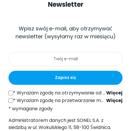
Newsletter
Wpisz swój e-mail, aby otrzymywać
newsletter (wysyłamy raz w miesiącu)
Zapisz się
*
Wyrażam zgodę na otrzymywanie od SONEL S.A. z siedzibą w ul. Wokulskiego 11, 58-100 Świdnica informacji handlowych drogą elektroniczną (na podany adres e-mail) w celach marketingowych, zgodnie z art. 398 ustawy z dnia 12 lipca 2024 r. Prawo Komunikacji Elektronicznej.
Więcej
*
Wyrażam zgodę na przetwarzanie moich danych osobowych (adres e-mail) przez SONEL S.A. z siedzibą w ul. Wokulskiego 11, 58-100 Świdnica, w celu wysyłki newslettera zawierającego informacje handlowe i marketingowe, zgodnie z art. 6 ust. 1 lit. a) Ogólnego Rozporządzenia o Ochronie Danych (RODO).
Więcej
* wymagane zgody
Administratorem danych jest SONEL S.A. z
siedzibą w ul. Wokulskiego 11, 58-100 Świdnica.