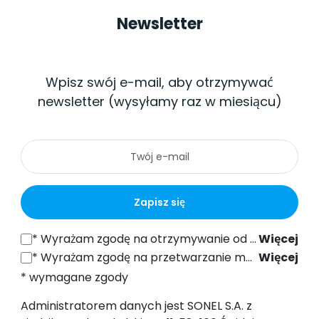
Newsletter
Wpisz swój e-mail, aby otrzymywać
newsletter (wysyłamy raz w miesiącu)
Zapisz się
*
Wyrażam zgodę na otrzymywanie od SONEL S.A. z siedzibą w ul. Wokulskiego 11, 58-100 Świdnica informacji handlowych drogą elektroniczną (na podany adres e-mail) w celach marketingowych, zgodnie z art. 398 ustawy z dnia 12 lipca 2024 r. Prawo Komunikacji Elektronicznej.
Więcej
*
Wyrażam zgodę na przetwarzanie moich danych osobowych (adres e-mail) przez SONEL S.A. z siedzibą w ul. Wokulskiego 11, 58-100 Świdnica, w celu wysyłki newslettera zawierającego informacje handlowe i marketingowe, zgodnie z art. 6 ust. 1 lit. a) Ogólnego Rozporządzenia o Ochronie Danych (RODO).
Więcej
* wymagane zgody
Administratorem danych jest SONEL S.A. z