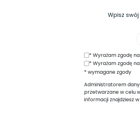
Wpisz swój
*
Wyrażam zgodę na otrzymywanie od SONEL S.A. z siedzibą w 
*
Wyrażam zgodę na przetwarzanie moich danych osobowych (adres e
* wymagane zgody
Administratorem danych
przetwarzane w celu w
informacji znajdziesz 