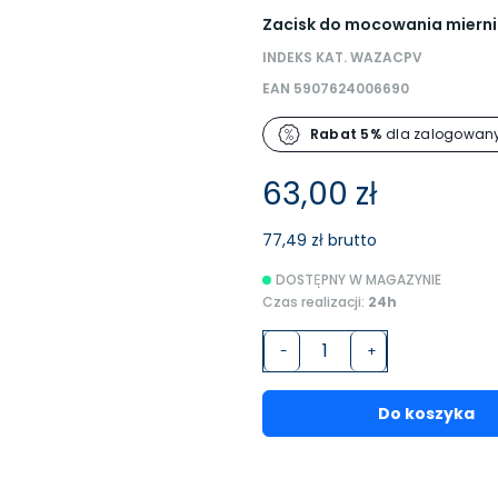
Zacisk do mocowania miernik
INDEKS KAT. WAZACPV
EAN 5907624006690
Rabat 5%
dla zalogowany
63,00 zł
77,49 zł brutto
DOSTĘPNY W MAGAZYNIE
Czas realizacji:
24h
-
+
Do koszyka