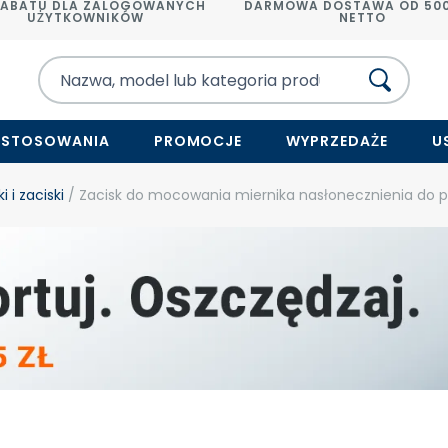
RABATU DLA ZALOGOWANYCH
DARMOWA DOSTAWA OD 500
UŻYTKOWNIKÓW
NETTO
ASTOSOWANIA
PROMOCJE
WYPRZEDAŻE
U
i i zaciski
/ Zacisk do mocowania miernika nasłonecznienia do p