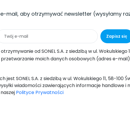
 e-mail, aby otrzymywać newsletter (wysyłamy ra
Zapisz się
ul. Wokulskiego 11, 58-100 Świdnica informacji handlowych drogą elektroniczną (na podany adres e-mail) w celach marketingowych, zgodnie z art. 398 ustawy z dnia 12 lipca 2
-mail) przez SONEL S.A. z siedzibą w ul. Wokulskiego 11, 58-100 Świdnica, w celu wysyłki newslettera zawierającego informacje handlowe i marketingowe, zgodnie z art. 6 ust. 1 lit. a) Og
 jest SONEL S.A. z siedzibą w ul. Wokulskiego 11, 58-100 
ysyłki wiadomości zawierających informacje handlowe i 
w naszej
Polityce Prywatności