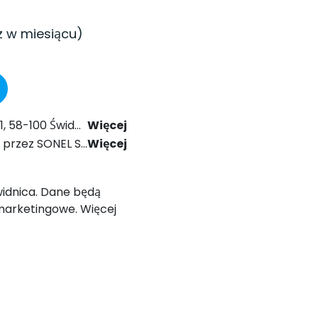
z w miesiącu)
024 r. Prawo Komunikacji Elektronicznej.
Więcej
ólnego Rozporządzenia o Ochronie Danych (RODO).
Więcej
Świdnica. Dane będą
marketingowe. Więcej