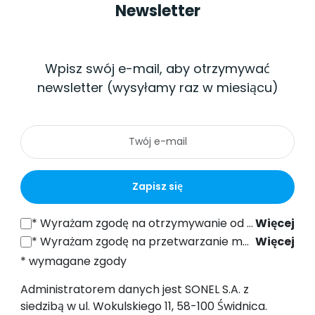
Newsletter
Wpisz swój e-mail, aby otrzymywać
newsletter (wysyłamy raz w miesiącu)
Zapisz się
*
Wyrażam zgodę na otrzymywanie od SONEL S.A. z siedzibą w ul. Wokulskiego 11, 58-100 Świdnica informacji handlowych drogą elektroniczną (na podany adres e-mail) w celach marketingowych, zgodnie z art. 398 ustawy z dnia 12 lipca 2024 r. Prawo Komunikacji Elektronicznej.
Więcej
*
Wyrażam zgodę na przetwarzanie moich danych osobowych (adres e-mail) przez SONEL S.A. z siedzibą w ul. Wokulskiego 11, 58-100 Świdnica, w celu wysyłki newslettera zawierającego informacje handlowe i marketingowe, zgodnie z art. 6 ust. 1 lit. a) Ogólnego Rozporządzenia o Ochronie Danych (RODO).
Więcej
* wymagane zgody
Administratorem danych jest SONEL S.A. z
siedzibą w ul. Wokulskiego 11, 58-100 Świdnica.