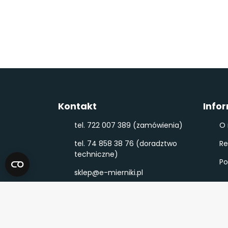
Kontakt
Info
tel. 722 007 389 (zamówienia)
O 
tel. 74 858 38 76 (doradztwo
Re
techniczne)
Po
sklep@e-mierniki.pl
(pon - pt, 7:00 - 15:00)
Napisz do nas