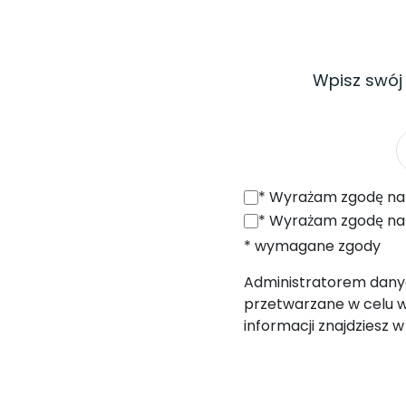
Wpisz swój
*
Wyrażam zgodę na otrzymywanie od SONEL S.A. z siedzibą w 
*
Wyrażam zgodę na przetwarzanie moich danych osobowych (adres e
* wymagane zgody
Administratorem danych
przetwarzane w celu w
informacji znajdziesz 