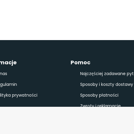
rmacje
Pomoc
nas
Najczęściej zadawane pyt
gulamin
Sposoby i koszty dostawy
lityka prywatności
Sposoby płatności
Zwroty i reklamacje