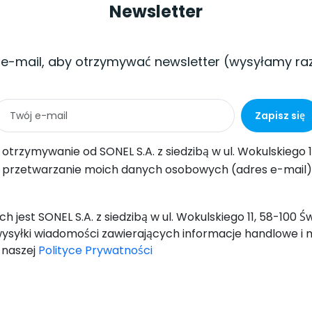
Newsletter
 e-mail, aby otrzymywać newsletter (wysyłamy ra
Zapisz się
ul. Wokulskiego 11, 58-100 Świdnica informacji handlowych drogą elektroniczną (na podany adres e-mail) w celach marketingowych, zgodnie z art. 398 ustawy z dnia 12 lipca 2
-mail) przez SONEL S.A. z siedzibą w ul. Wokulskiego 11, 58-100 Świdnica, w celu wysyłki newslettera zawierającego informacje handlowe i marketingowe, zgodnie z art. 6 ust. 1 lit. a) Og
 jest SONEL S.A. z siedzibą w ul. Wokulskiego 11, 58-100 
ysyłki wiadomości zawierających informacje handlowe i 
w naszej
Polityce Prywatności