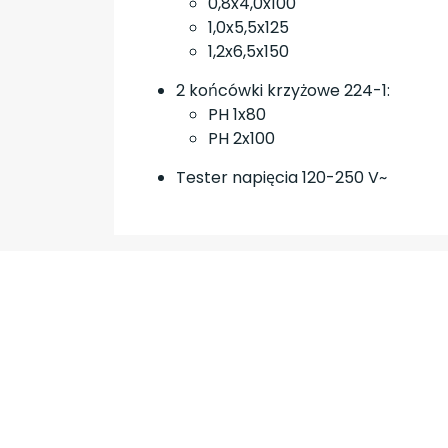
0,8x4,0x100
1,0x5,5x125
1,2x6,5x150
2 końcówki krzyżowe 224-1:
PH 1x80
PH 2x100
Tester napięcia 120-250 V~