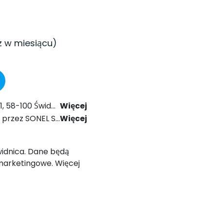
z w miesiącu)
024 r. Prawo Komunikacji Elektronicznej.
Więcej
ólnego Rozporządzenia o Ochronie Danych (RODO).
Więcej
Świdnica. Dane będą
marketingowe. Więcej