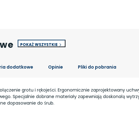
owe
POKAŻ WSZYSTKIE
ria dodatkowe
Opinie
Pliki do pobrania
połączenie grotu i rękojeści. Ergonomicznie zaprojektowany uch
o. Specjalnie dobrane materiały zapewniają doskonałą wytrzym
lne dopasowanie do śrub.