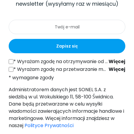
newsletter (wysyłamy raz w miesiącu)
Zapisz się
*
Wyrażam zgodę na otrzymywanie od SONEL S.A. z siedzibą w ul. Wokulskiego 11, 58-100 Świdnica informacji handlowych drogą elektroniczną (na podany adres e-mail) w celach marketingowych, zgodnie z art. 398 ustawy z dnia 12 lipca 2024 r. Prawo Komunikacji Elektronicznej.
Więcej
*
Wyrażam zgodę na przetwarzanie moich danych osobowych (adres e-mail) przez SONEL S.A. z siedzibą w ul. Wokulskiego 11, 58-100 Świdnica, w celu wysyłki newslettera zawierającego informacje handlowe i marketingowe, zgodnie z art. 6 ust. 1 lit. a) Ogólnego Rozporządzenia o Ochronie Danych (RODO).
Więcej
* wymagane zgody
Administratorem danych jest SONEL S.A. z
siedzibą w ul. Wokulskiego 11, 58-100 Świdnica.
Dane będą przetwarzane w celu wysyłki
wiadomości zawierających informacje handlowe i
marketingowe. Więcej informacji znajdziesz w
naszej
Polityce Prywatności