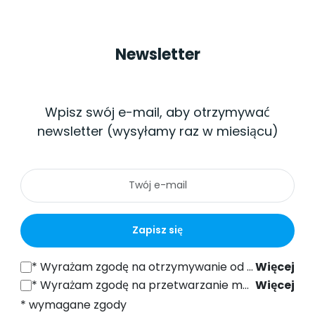
Newsletter
Wpisz swój e-mail, aby otrzymywać
newsletter (wysyłamy raz w miesiącu)
Zapisz się
*
Wyrażam zgodę na otrzymywanie od SONEL S.A. z siedzibą w ul. Wokulskiego 11, 58-100 Świdnica informacji handlowych drogą elektroniczną (na podany adres e-mail) w celach marketingowych, zgodnie z art. 398 ustawy z dnia 12 lipca 2024 r. Prawo Komunikacji Elektronicznej.
Więcej
*
Wyrażam zgodę na przetwarzanie moich danych osobowych (adres e-mail) przez SONEL S.A. z siedzibą w ul. Wokulskiego 11, 58-100 Świdnica, w celu wysyłki newslettera zawierającego informacje handlowe i marketingowe, zgodnie z art. 6 ust. 1 lit. a) Ogólnego Rozporządzenia o Ochronie Danych (RODO).
Więcej
* wymagane zgody