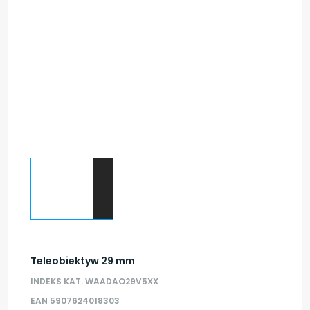
Teleobiektyw 29 mm
INDEKS KAT. WAADAO29V5XX
EAN 5907624018303