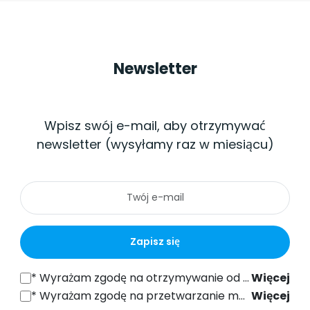
Newsletter
Wpisz swój e-mail, aby otrzymywać
newsletter (wysyłamy raz w miesiącu)
Zapisz się
*
Wyrażam zgodę na otrzymywanie od SONEL S.A. z siedzibą w ul. Wokulskiego 11, 58-100 Świdnica informacji handlowych drogą elektroniczną (na podany adres e-mail) w celach marketingowych, zgodnie z art. 398 ustawy z dnia 12 lipca 2024 r. Prawo Komunikacji Elektronicznej.
Więcej
*
Wyrażam zgodę na przetwarzanie moich danych osobowych (adres e-mail) przez SONEL S.A. z siedzibą w ul. Wokulskiego 11, 58-100 Świdnica, w celu wysyłki newslettera zawierającego informacje handlowe i marketingowe, zgodnie z art. 6 ust. 1 lit. a) Ogólnego Rozporządzenia o Ochronie Danych (RODO).
Więcej