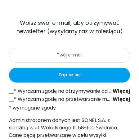
Wpisz swój e-mail, aby otrzymywać
newsletter (wysyłamy raz w miesiącu)
Zapisz się
*
Wyrażam zgodę na otrzymywanie od SONEL S.A. z siedzibą w ul. Wokulskiego 11, 58-100 Świdnica informacji handlowych drogą elektroniczną (na podany adres e-mail) w celach marketingowych, zgodnie z art. 398 ustawy z dnia 12 lipca 2024 r. Prawo Komunikacji Elektronicznej.
Więcej
*
Wyrażam zgodę na przetwarzanie moich danych osobowych (adres e-mail) przez SONEL S.A. z siedzibą w ul. Wokulskiego 11, 58-100 Świdnica, w celu wysyłki newslettera zawierającego informacje handlowe i marketingowe, zgodnie z art. 6 ust. 1 lit. a) Ogólnego Rozporządzenia o Ochronie Danych (RODO).
Więcej
* wymagane zgody
Administratorem danych jest SONEL S.A. z
siedzibą w ul. Wokulskiego 11, 58-100 Świdnica.
Dane będą przetwarzane w celu wysyłki