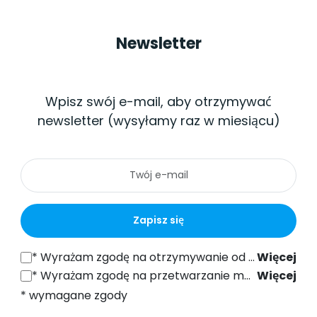
Newsletter
Wpisz swój e-mail, aby otrzymywać
newsletter (wysyłamy raz w miesiącu)
Zapisz się
*
Wyrażam zgodę na otrzymywanie od SONEL S.A. z siedzibą w ul. Wokulskiego 11, 58-100 Świdnica informacji handlowych drogą elektroniczną (na podany adres e-mail) w celach marketingowych, zgodnie z art. 398 ustawy z dnia 12 lipca 2024 r. Prawo Komunikacji Elektronicznej.
Więcej
*
Wyrażam zgodę na przetwarzanie moich danych osobowych (adres e-mail) przez SONEL S.A. z siedzibą w ul. Wokulskiego 11, 58-100 Świdnica, w celu wysyłki newslettera zawierającego informacje handlowe i marketingowe, zgodnie z art. 6 ust. 1 lit. a) Ogólnego Rozporządzenia o Ochronie Danych (RODO).
Więcej
* wymagane zgody