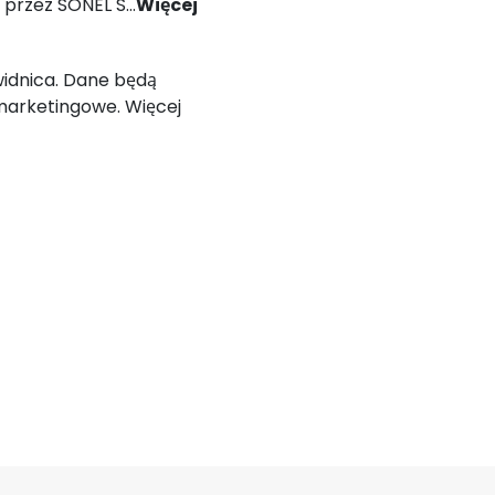
ólnego Rozporządzenia o Ochronie Danych (RODO).
Więcej
Świdnica. Dane będą
marketingowe. Więcej