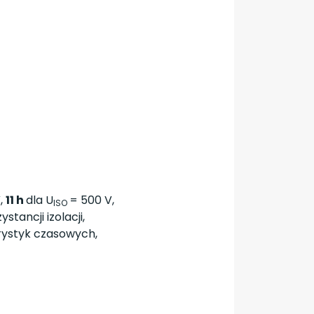
,
11 h
dla U
= 500 V,
ISO
ancji izolacji,
rystyk czasowych,