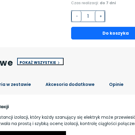
Czas realizacji:
do 7 dni
-
+
Do koszyka
owe
POKAŻ WSZYSTKIE
ia w zestawie
Akcesoria dodatkowe
Opinie
acji
ancji izolacji, który każdy szanujący się elektryk może przewiesi
ala na prostą i szybką ocenę izolacji, kontrolę ciągłości połącz