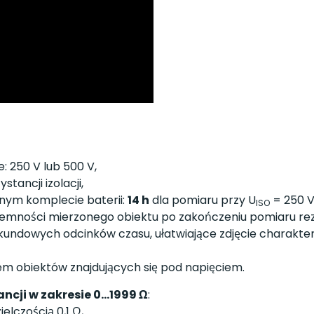
 250 V lub 500 V,
tancji izolacji,
dnym komplecie baterii:
14 h
dla pomiaru przy U
= 250 V
ISO
ności mierzonego obiektu po zakończeniu pomiaru rezyst
undowych odcinków czasu, ułatwiające zdjęcie charakte
m obiektów znajdujących się pod napięciem.
cji w zakresie 0...1999 Ω
:
lczością 0,1 Ω,