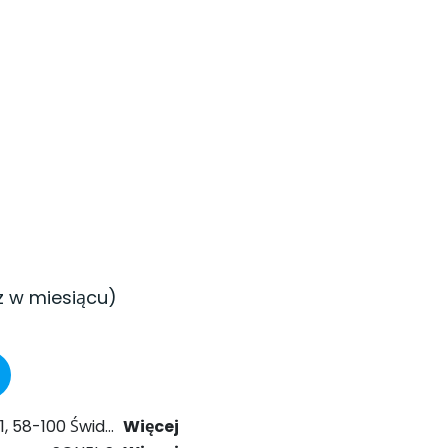
z w miesiącu)
024 r. Prawo Komunikacji Elektronicznej.
Więcej