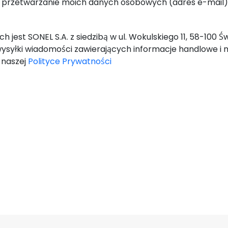
-mail) przez SONEL S.A. z siedzibą w ul. Wokulskiego 11, 58-100 Świdnica, w celu wysyłki newslettera zawierającego informacje handlowe i marketingowe, zgodnie z art. 6 ust. 1 lit. a) Og
 jest SONEL S.A. z siedzibą w ul. Wokulskiego 11, 58-100 
ysyłki wiadomości zawierających informacje handlowe i 
w naszej
Polityce Prywatności