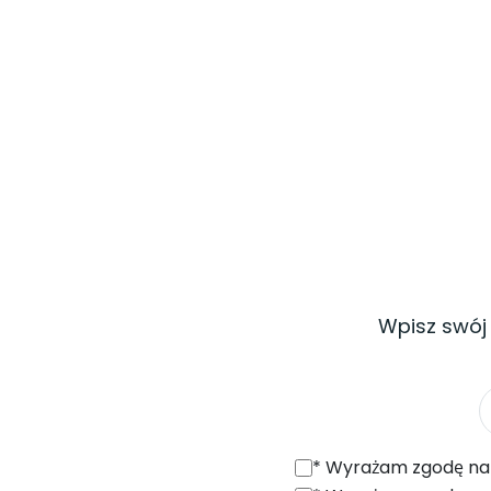
Wpisz swój
*
Wyrażam zgodę na otrzymywanie od SONEL S.A. z siedzibą w 