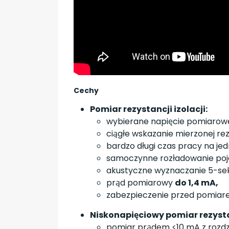
Cechy
Pomiar rezystancji izolacji:
wybierane napięcie pomiarowe:
ciągłe wskazanie mierzonej rezys
bardzo długi czas pracy na je
samoczynne rozładowanie pojem
akustyczne wyznaczanie 5-sek
prąd pomiarowy
do 1,4 mA,
zabezpieczenie przed pomiare
Niskonapięciowy pomiar rezystan
pomiar prądem <10 mA z rozdzie