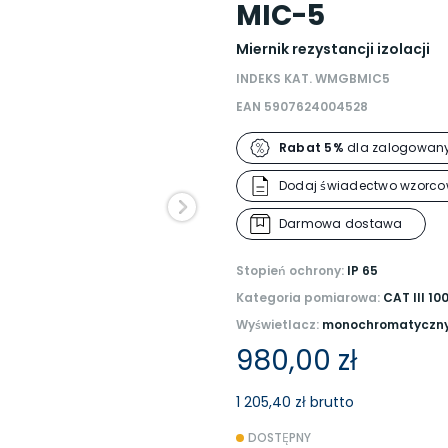
MIC-5
Miernik rezystancji izolacji
INDEKS KAT. WMGBMIC5
EAN 5907624004528
Rabat 5%
dla zalogowany
Dodaj świadectwo wzorco
Darmowa dostawa
Stopień ochrony:
IP 65
Kategoria pomiarowa:
CAT III 10
Wyświetlacz:
monochromatyczny,
980,00 zł
1 205,40 zł brutto
DOSTĘPNY