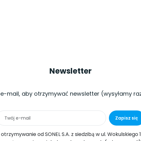
Newsletter
 e-mail, aby otrzymywać newsletter (wysyłamy ra
Zapisz się
ul. Wokulskiego 11, 58-100 Świdnica informacji handlowych drogą elektroniczną (na podany adres e-mail) w celach marketingowych, zgodnie z art. 398 ustawy z dnia 12 lipca 2