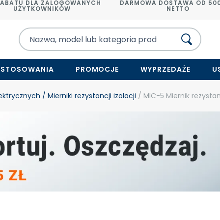
RABATU DLA ZALOGOWANYCH
DARMOWA DOSTAWA OD 500
UŻYTKOWNIKÓW
NETTO
ASTOSOWANIA
PROMOCJE
WYPRZEDAŻE
U
lektrycznych
/ Mierniki rezystancji izolacji
/ MIC-5 Miernik rezystanc