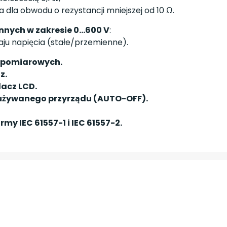
 dla obwodu o rezystancji mniejszej od 10 Ω.
nnych w zakresie 0...600 V
:
u napięcia (stałe/przemienne).
 pomiarowych.
z.
lacz LCD.
eużywanego przyrządu (AUTO-OFF).
y IEC 61557-1 i IEC 61557-2.