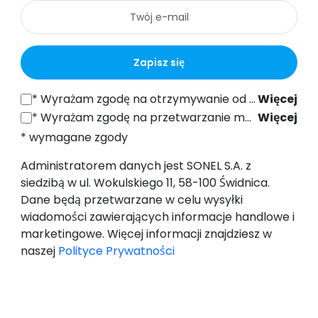
Zapisz się
*
Wyrażam zgodę na otrzymywanie od SONEL S.A. z siedzibą w ul. Wokulskiego 11, 58-100 Świdnica informacji handlowych drogą elektroniczną (na podany adres e-mail) w celach marketingowych, zgodnie z art. 398 ustawy z dnia 12 lipca 2024 r. Prawo Komunikacji Elektronicznej.
Więcej
*
Wyrażam zgodę na przetwarzanie moich danych osobowych (adres e-mail) przez SONEL S.A. z siedzibą w ul. Wokulskiego 11, 58-100 Świdnica, w celu wysyłki newslettera zawierającego informacje handlowe i marketingowe, zgodnie z art. 6 ust. 1 lit. a) Ogólnego Rozporządzenia o Ochronie Danych (RODO).
Więcej
* wymagane zgody
Administratorem danych jest SONEL S.A. z
siedzibą w ul. Wokulskiego 11, 58-100 Świdnica.
Dane będą przetwarzane w celu wysyłki
wiadomości zawierających informacje handlowe i
marketingowe. Więcej informacji znajdziesz w
naszej
Polityce Prywatności