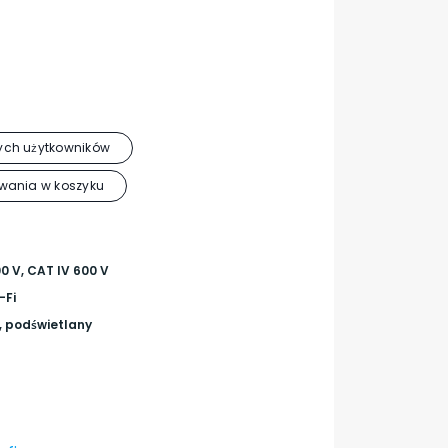
ch użytkowników
wania w koszyku
00 V, CAT IV 600 V
-Fi
, podświetlany