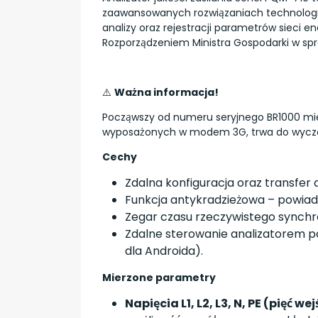
zaawansowanych rozwiązaniach technologic
analizy oraz rejestracji parametrów sieci e
Rozporządzeniem Ministra Gospodarki w s
⚠️
Ważna informacja!
Począwszy od numeru seryjnego BR1000 mi
wyposażonych w modem 3G, trwa do wycze
Cechy
Zdalna konfiguracja oraz transf
Funkcja antykradzieżowa – powia
Zegar czasu rzeczywistego synch
Zdalne sterowanie analizatorem po
dla Androida).
Mierzone parametry
Napięcia L1, L2, L3, N, PE (pięć 