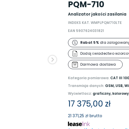
PQM-710
Analizator jakości zasilania
INDEKS KAT. WMPLPQM710LTE
EAN 5907624031821
Rabat 5%
dla zalogowany
Dodaj świadectwo wzorco
Darmowa dostawa
Kategoria pomiarowa:
CAT III 10
Transmisja danych:
GSM, USB, Wi
Wyświetlacz:
graficzny, kolorowy
17 375,00 zł
21 371,25 zł brutto