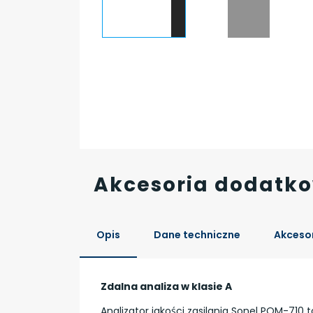
Akcesoria dodatk
Opis
Dane techniczne
Akcesor
Zdalna analiza w klasie A
Analizator jakości zasilania Sonel PQM-710