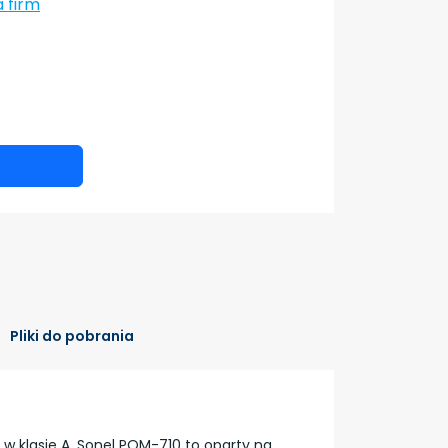
a firm
Pliki do pobrania
 w klasie A. Sonel PQM-710 to oparty na