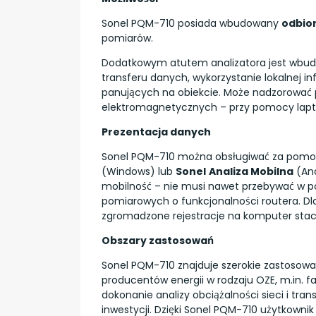
Sonel PQM-710 posiada wbudowany
odbio
pomiarów.
Dodatkowym atutem analizatora jest wbu
transferu danych, wykorzystanie lokalnej 
panujących na obiekcie. Może nadzorować p
elektromagnetycznych – przy pomocy lapto
Prezentacja danych
Sonel PQM-710 można obsługiwać za pom
(Windows) lub
Sonel
Analiza Mobilna
(And
mobilność – nie musi nawet przebywać w p
pomiarowych o funkcjonalności routera. Dl
zgromadzone rejestracje na komputer stac
Obszary zastosowań
Sonel PQM-710 znajduje szerokie zastosowa
producentów energii w rodzaju OZE, m.in. f
dokonanie analizy obciążalności sieci i tr
inwestycji. Dzięki Sonel PQM-710 użytkowni