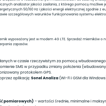
znych analizator jakości zasilania, z którego pomocą możliwe
nergetycznych 50/60 Hz i jakości energii elektrycznej zgodnie z e
prawie szczegółowych warunków funkcjonowania systemu elektr
ernik wyposażony jest w modem 4G LTE. Sprzedaż mierników o 
rpania zapasów.
er danych w czasie rzeczywistym za pomocą wbudowane
domienie SMS w przypadku zmiany położenia (wbudowany 
ronizowany protokołem GPS.
przez aplikację:
Sonel Analiza
(Wi-Fi i GSM dla Windows
wejść pomiarowych)
– wartości średnie, minimalne i maksym