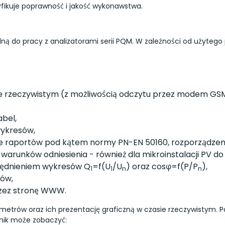
yfikuje poprawność i jakość wykonawstwa.
ędną do pracy z analizatorami serii PQM. W zależności od użyteg
e rzeczywistym (z możliwością odczytu przez modem GS
abel,
wykresów,
ie raportów pod kątem normy PN-EN 50160, rozporządzen
warunków odniesienia - również dla mikroinstalacji PV d
ględnieniem wykresów Q
=f(U
/U
) oraz cosφ=f(P/P
),
1
1
n
n
rów,
przez stronę WWW.
trów oraz ich prezentację graficzną w czasie rzeczywistym. P
wnik może zobaczyć: