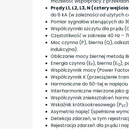
możliwość współpracy z przekładn
Prądy L1, L2, L3, N (cztery wejśc
do 6 kA (w zależności od użytych
Pomiar sygnałów sterujących do 3
Współczynniki szczytu dla prądu (CF
Częstotliwość w zakresie 40 Hz – 7
Moc czynna (P), bierna (Q), odksz
indukcyjna).
Obliczanie mocy biernej metodą Bu
Energia czynna (E
), bierna (E
), 
P
Q
Współczynnik mocy (Power Factor)
Współczynnik K (przeciążenie tr
Harmoniczne do 50-tej w napięciu i
Interharmoniczne mierzone jako g
Współczynnik zniekształceń harmon
Wskaźnik krótkookresowego (P
)
ST
Asymetria napięć (spełnione wymog
Detekcja zdarzeń, w tym rejestra
Rejestracja zdarzeń dla prądu i n