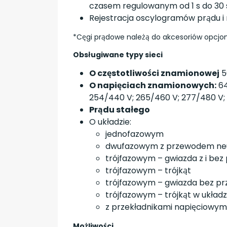
czasem regulowanym od 1 s do 30 
Rejestracja oscylogramów prądu i 
*Cęgi prądowe należą do akcesoriów opcjona
Obsługiwane typy sieci
O częstotliwości znamionowej
5
O napięciach znamionowych:
64
254/440 V; 265/460 V; 277/480 V;
Prądu stałego
O układzie:
jednofazowym
dwufazowym z przewodem ne
trójfazowym – gwiazda z i be
trójfazowym – trójkąt
trójfazowym – gwiazda bez pr
trójfazowym – trójkąt w układ
z przekładnikami napięciowym
Możliwości