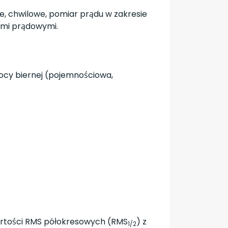
e, chwilowe, pomiar prądu w zakresie
ami prądowymi.
mocy biernej (pojemnościowa,
wartości RMS półokresowych (RMS
) z
1/2