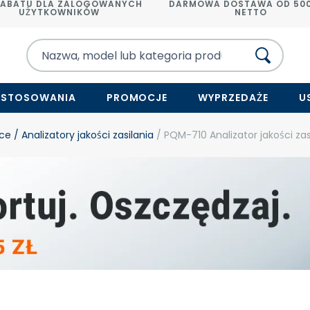
RABATU DLA ZALOGOWANYCH
DARMOWA DOSTAWA OD 500
UŻYTKOWNIKÓW
NETTO
ASTOSOWANIA
PROMOCJE
WYPRZEDAŻE
U
yce
/ Analizatory jakości zasilania
/ PQM-710 Analizator jakości zas