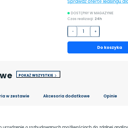
Sprawdź ofertę leasingu dl
DOSTĘPNY W MAGAZYNIE
Czas realizacji:
24h
-
+
Do koszyka
owe
POKAŻ WSZYSTKIE
ia w zestawie
Akcesoria dodatkowe
Opinie
 to urządzenie o rozbudowanych możliwościach do zdalnej analizy