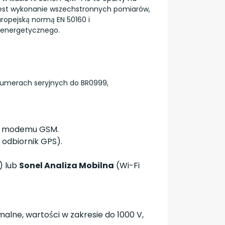
 jest wykonanie wszechstronnych pomiarów,
uropejską normą EN 50160 i
oenergetycznego.
numerach seryjnych do BR0999,
go modemu GSM.
odbiornik GPS).
) lub
Sonel Analiza Mobilna
(Wi-Fi
alne, wartości w zakresie do 1000 V,