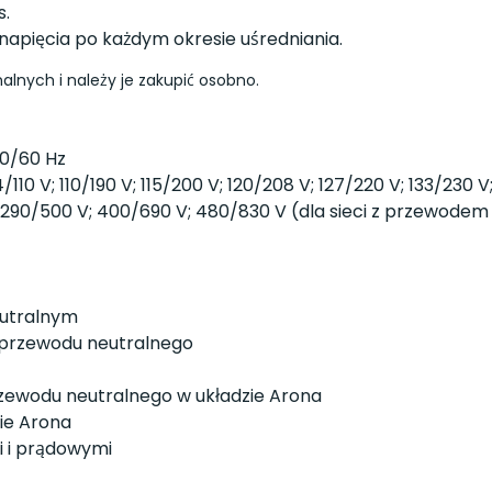
s.
napięcia po każdym okresie uśredniania.
lnych i należy je zakupić osobno.
0/60 Hz
/110 V; 110/190 V; 115/200 V; 120/208 V; 127/220 V; 133/230 
 290/500 V; 400/690 V; 480/830 V (dla sieci z przewodem
utralnym
z przewodu neutralnego
zewodu neutralnego w układzie Arona
zie Arona
i i prądowymi