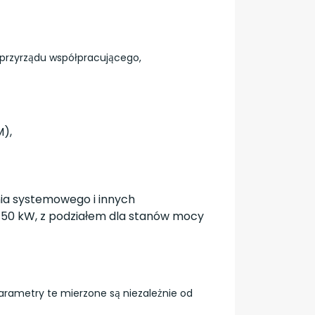
o przyrządu współpracującego,
M),
ia systemowego i innych
o 50 kW, z podziałem dla stanów mocy
arametry te mierzone są niezależnie od