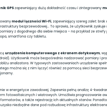
rnik GPS
zapewniający dużą dokładność czasu i zintegrowany
m
dowany
moduł łączności Wi-Fi
, zapewniający szereg zalet: brak
infrastruktury bezprzewodowej… To sprawia, że użytkownik zysku
omiary z dogodnego dla siebie miejsca – na przykład ze strefy
pa, smartfona czy tabletu.
ocą
urządzenia komputerowego z ekranem dotykowym
, w
roid). Użytkownik może bezpośrednio nadzorować pomiary i pro
obliżu analizatora. W typowych zastosowaniach urządzenie spe
atego można się z nim łączyć również za pomocą sieci bezprzew
jonarny.
nie w energetyce zawodowej. Zapewnia pełną analizę 4-kwadran
arm fotowoltaicznych i wiatrowych. Umożliwia prognozowanie awa
ansformatorów, a także rejestrację ich aktualnych stanów. Ponadt
k uzyska niezbędne dane pod rozbudowę infrastruktury elektroene