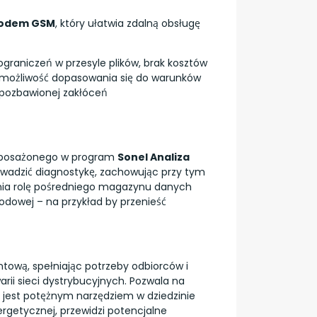
odem GSM
, który ułatwia zdalną obsługę
 ograniczeń w przesyle plików, brak kosztów
je możliwość dopasowania się do warunków
 pozbawionej zakłóceń
yposażonego w program
Sonel Analiza
wadzić diagnostykę, zachowując przy tym
łnia rolę pośredniego magazynu danych
odowej – na przykład by przenieść
tową, spełniając potrzeby odbiorców i
rii sieci dystrybucyjnych. Pozwala na
o jest potężnym narzędziem w dziedzinie
rgetycznej, przewidzi potencjalne