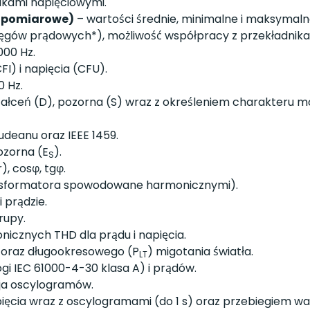
ikami napięciowymi.
ia pomiarowe)
– wartości średnie, minimalne i maksymaln
 cęgów prądowych*), możliwość współpracy z przekładnik
000 Hz.
I) i napięcia (CFU).
0 Hz.
tałceń (D), pozorna (S) wraz z określeniem charakteru 
deanu oraz IEEE 1459.
pozorna (E
).
S
, cosφ, tgφ.
ansformatora spowodowane harmonicznymi).
 prądzie.
rupy.
icznych THD dla prądu i napięcia.
 oraz długookresowego (P
) migotania światła.
LT
i IEC 61000-4-30 klasa A) i prądów.
cja oscylogramów.
apięcia wraz z oscylogramami (do 1 s) oraz przebiegiem 